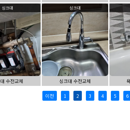
싱크대
싱크대
대 수전교체
싱크대 수전교체
욕
이전
1
2
3
4
5
6