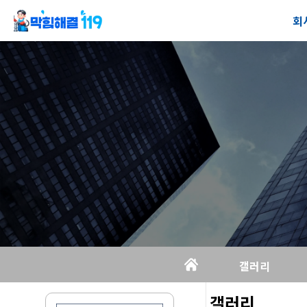
회
회
공
오
갤러리
갤러리