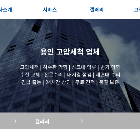
사소개
서비스
갤러리
고
사소개
솔루션
전체보기
상
지사항
블로그
세면대 작업
고
용인 고압세척
업체
시는길
변기 작업
고압세척 | 하수관 막힘 | 싱크대 역류 | 변기 막힘
수전 교체 | 전문수리 | 내시경 점검 | 세면대 수리
긴급 출동 | 24시간 상담 | 무료 견적 | 품질 보증
욕조 작업
원룸 수전 작업
갤러리
세탁실 수전 작업